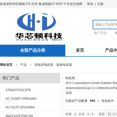
欢迎来到华芯顿电子IC元件-集成电路ST NXP TI 专业分销商
登录
|
注册
热门产品：
X
全部产品分类
首页
产品
网站首页
产品
双电层电容器，超级电容器
热门产品
制造商 :
AVX Corporation
Cornell Dubilier El
America
NessCap Co Ltd
Nichicon
Pa
STM32F103C8T6
关闭
XC7A200T-2FBG484I
匹配的产品数量 :
980
|
筛选条件 :
XC7A15T-2FGG484I
销量
价格
视图
表
5M2210ZF256C5N