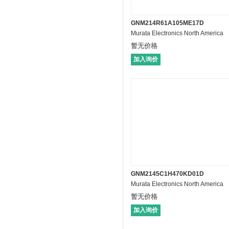
GNM214R61A105ME17D
Murata Electronics North America
暂无价格
加入询价
GNM2145C1H470KD01D
Murata Electronics North America
暂无价格
加入询价