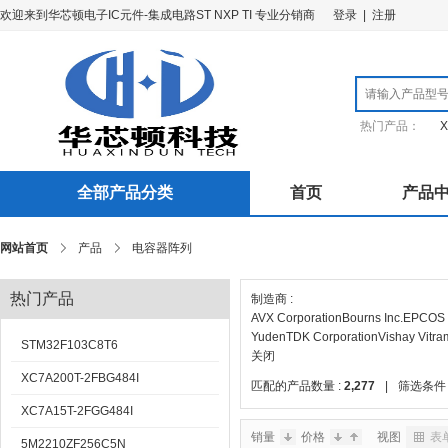
欢迎来到华芯顿电子IC元件-集成电路ST NXP TI 专业分销商
登录
|
注册
热门产品：
X
全部产品分类
首页
产品
网站首页
产品
电容器阵列
热门产品
制造商 :
AVX Corporation
Bourns Inc.
EPCOS 
Yuden
TDK Corporation
Vishay Vitr
STM32F103C8T6
关闭
XC7A200T-2FBG484I
匹配的产品数量 :
2,277
|
筛选条件 
XC7A15T-2FGG484I
销量
价格
视图
表
5M2210ZF256C5N