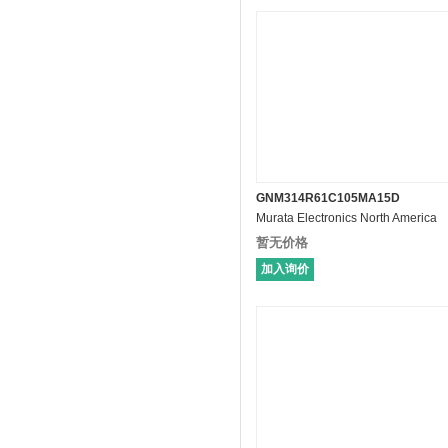
GNM314R61C105MA15D
Murata Electronics North America
暂无价格
加入询价