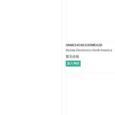
GNM214C80J105MEA2D
Murata Electronics North America
暂无价格
加入询价