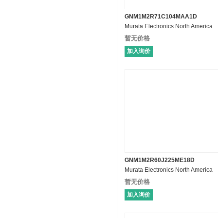
GNM1M2R71C104MAA1D
Murata Electronics North America
暂无价格
加入询价
GNM1M2R60J225ME18D
Murata Electronics North America
暂无价格
加入询价