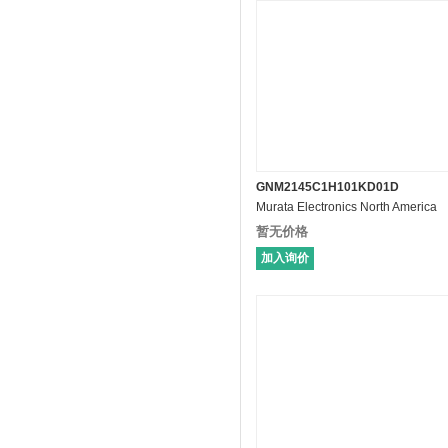
GNM2145C1H101KD01D
Murata Electronics North America
暂无价格
加入询价