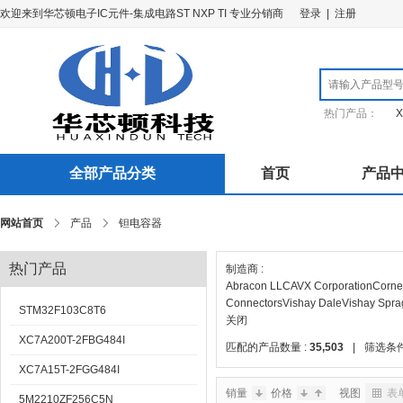
欢迎来到华芯顿电子IC元件-集成电路ST NXP TI 专业分销商
登录
|
注册
热门产品：
X
全部产品分类
首页
产品
网站首页
产品
钽电容器
热门产品
制造商 :
Abracon LLC
AVX Corporation
Cornel
Connectors
Vishay Dale
Vishay Spr
STM32F103C8T6
关闭
XC7A200T-2FBG484I
匹配的产品数量 :
35,503
|
筛选条件
XC7A15T-2FGG484I
销量
价格
视图
表
5M2210ZF256C5N