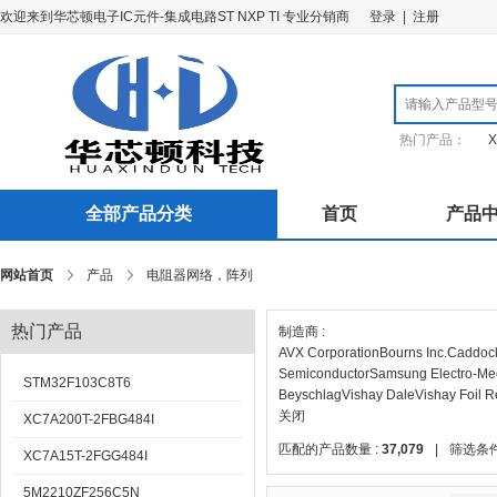
欢迎来到华芯顿电子IC元件-集成电路ST NXP TI 专业分销商
登录
|
注册
热门产品：
X
全部产品分类
首页
产品
网站首页
产品
电阻器网络，阵列
热门产品
制造商 :
AVX Corporation
Bourns Inc.
Caddock 
Semiconductor
Samsung Electro-Mec
STM32F103C8T6
Beyschlag
Vishay Dale
Vishay Foil R
关闭
XC7A200T-2FBG484I
匹配的产品数量 :
37,079
|
筛选条件
XC7A15T-2FGG484I
5M2210ZF256C5N