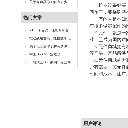
关于电容器你了解有多少
机器设备好买
问题了，要采购替
热门文章
有的人是不知
有很多做零配件的
21 年来首次，佳能将斥资约 24.55 亿元在日本建造芯片制造设备工厂
IC元件，就是
推动战略发展，抓住数字化转型商机
业，已成为国内访
IC元件商城拥
关于电容器你了解有多少
等产品。产品所涉
中国DRAM产业雄起
IC元件商城的
一站式全球IC采购IC元器件商城
户有需要，IC元
时间和成本，让广
用户评论