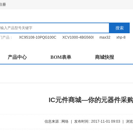
注册
搜索
门产品：
XC95108-10PQG100C
XCV1000-4BG560I
max32
xhp-8
产品中心
BOM表单
商城快报
IC元件商城—你的元器件采
信息来源 : 网络
|
发布时间 : 2017-11-01 09:03
|
浏览次