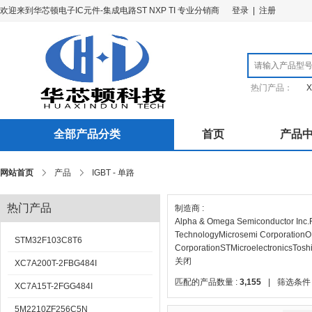
欢迎来到华芯顿电子IC元件-集成电路ST NXP TI 专业分销商
登录
|
注册
热门产品：
X
全部产品分类
首页
产品
网站首页
产品
IGBT - 单路
热门产品
制造商 :
Alpha & Omega Semiconductor Inc.
Technology
Microsemi Corporation
O
STM32F103C8T6
Corporation
STMicroelectronics
Tosh
关闭
XC7A200T-2FBG484I
匹配的产品数量 :
3,155
|
筛选条件 
XC7A15T-2FGG484I
5M2210ZF256C5N